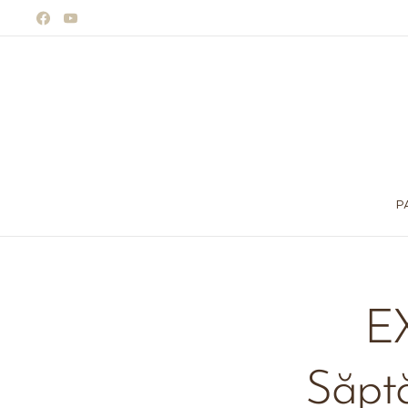
P
💍 EX
Săptă