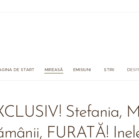
AGINA DE START
MIREASĂ
EMISIUNI
ȘTIRI
DESP
CLUSIV! Stefania, M
mânii, FURATĂ! Inel