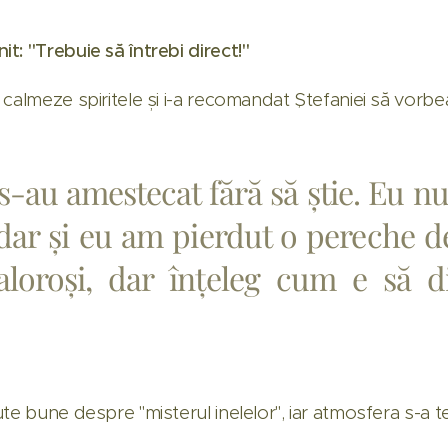
t: "Trebuie să întrebi direct!"
calmeze spiritele și i-a recomandat Ștefaniei să vorbea
s-au amestecat fără să știe. Eu 
 dar și eu am pierdut o pereche d
aloroși, dar înțeleg cum e să d
e bune despre "misterul inelelor", iar atmosfera s-a ten