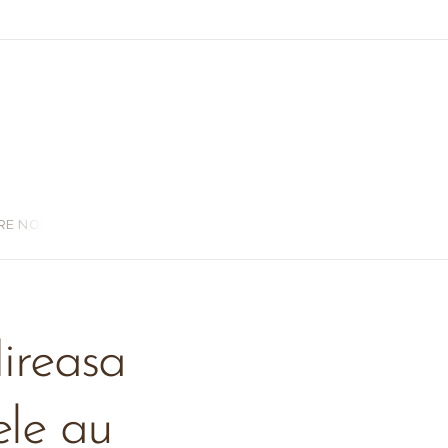
RE NOI
ireasa
ele au