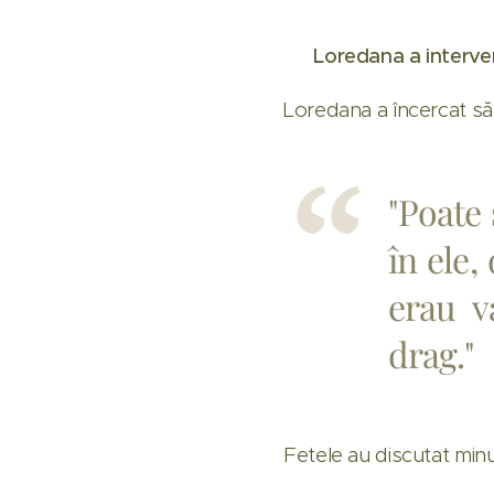
🧩 Loredana a interveni
Loredana a încercat să 
"Poate 
în ele,
erau v
drag."
Fetele au discutat minut