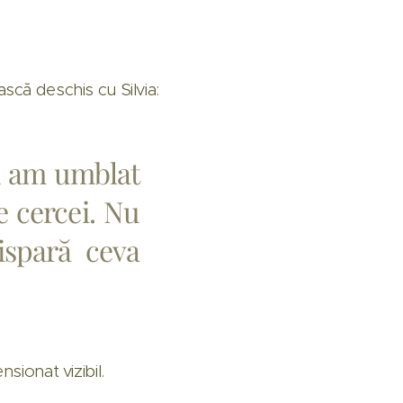
scă deschis cu Silvia:
nu am umblat
e cercei. Nu
ispară ceva
sionat vizibil.