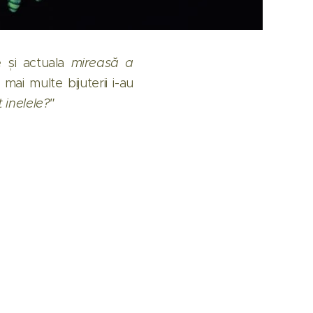
e și actuala
mireasă a
ai multe bijuterii i-au
t inelele?"