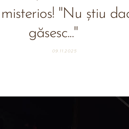
 misterios! "Nu știu da
găsesc..." 😱
09.11.2025