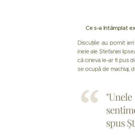
💣 Ce s-a întâmplat e
Discuțiile au pornit i
inele ale Ștefaniei lips
că cineva le-ar fi pus di
se ocupă de machiaj, d
"Unele
sentime
spus Șt