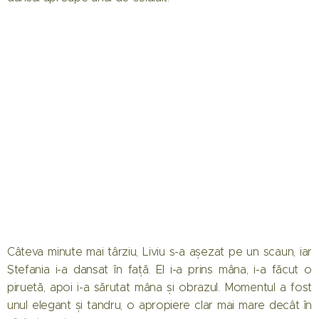
Câteva minute mai târziu, Liviu s-a așezat pe un scaun, iar
Ștefania i-a dansat în față. El i-a prins mâna, i-a făcut o
piruetă, apoi i-a sărutat mâna și obrazul. Momentul a fost
unul elegant și tandru, o apropiere clar mai mare decât în