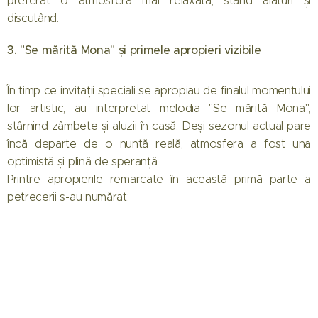
preferat o atmosferă mai relaxată, stând alături și
discutând.
3. "Se mărită Mona" și primele apropieri vizibile
În timp ce invitații speciali se apropiau de finalul momentului
lor artistic, au interpretat melodia "Se mărită Mona",
stârnind zâmbete și aluzii în casă. Deși sezonul actual pare
încă departe de o nuntă reală, atmosfera a fost una
optimistă și plină de speranță.
Printre apropierile remarcate în această primă parte a
petrecerii s-au numărat: