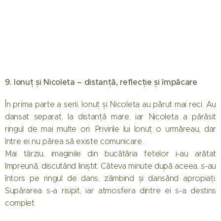
9. Ionuț și Nicoleta – distanță, reflecție și împăcare
În prima parte a serii, Ionuț și Nicoleta au părut mai reci. Au
dansat separat, la distanță mare, iar Nicoleta a părăsit
ringul de mai multe ori. Privirile lui Ionuț o urmăreau, dar
între ei nu părea să existe comunicare.
Mai târziu, imaginile din bucătăria fetelor i-au arătat
împreună, discutând liniștit. Câteva minute după aceea, s-au
întors pe ringul de dans, zâmbind și dansând apropiați.
Supărarea s-a risipit, iar atmosfera dintre ei s-a destins
complet.