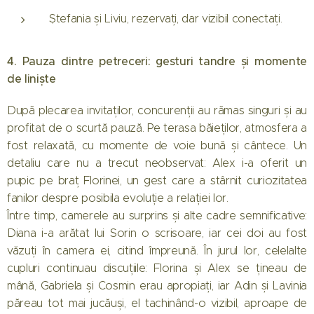
Ștefania și Liviu, rezervați, dar vizibil conectați.
4. Pauza dintre petreceri: gesturi tandre și momente
de liniște
După plecarea invitaților, concurenții au rămas singuri și au
profitat de o scurtă pauză. Pe terasa băieților, atmosfera a
fost relaxată, cu momente de voie bună și cântece. Un
detaliu care nu a trecut neobservat: Alex i-a oferit un
pupic pe braț Florinei, un gest care a stârnit curiozitatea
fanilor despre posibila evoluție a relației lor.
Între timp, camerele au surprins și alte cadre semnificative:
Diana i-a arătat lui Sorin o scrisoare, iar cei doi au fost
văzuți în camera ei, citind împreună. În jurul lor, celelalte
cupluri continuau discuțiile: Florina și Alex se țineau de
mână, Gabriela și Cosmin erau apropiați, iar Adin și Lavinia
păreau tot mai jucăuși, el tachinând-o vizibil, aproape de