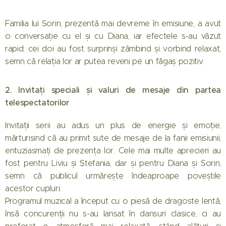
Familia lui Sorin, prezentă mai devreme în emisiune, a avut
o conversație cu el și cu Diana, iar efectele s-au văzut
rapid: cei doi au fost surprinși zâmbind și vorbind relaxat,
semn că relația lor ar putea reveni pe un făgaș pozitiv.
2. Invitați speciali și valuri de mesaje din partea
telespectatorilor
Invitații serii au adus un plus de energie și emoție,
mărturisind că au primit sute de mesaje de la fanii emisiunii,
entuziasmați de prezența lor. Cele mai multe aprecieri au
fost pentru Liviu și Ștefania, dar și pentru Diana și Sorin,
semn că publicul urmărește îndeaproape poveștile
acestor cupluri.
Programul muzical a început cu o piesă de dragoste lentă,
însă concurenții nu s-au lansat în dansuri clasice, ci au