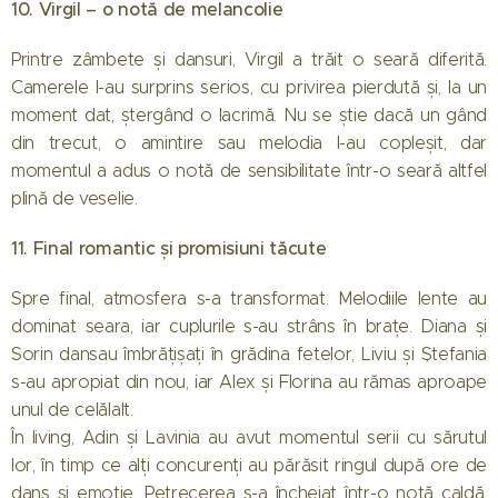
10. Virgil – o notă de melancolie
Printre zâmbete și dansuri, Virgil a trăit o seară diferită.
Camerele l-au surprins serios, cu privirea pierdută și, la un
moment dat, ștergând o lacrimă. Nu se știe dacă un gând
din trecut, o amintire sau melodia l-au copleșit, dar
momentul a adus o notă de sensibilitate într-o seară altfel
plină de veselie.
11. Final romantic și promisiuni tăcute
Spre final, atmosfera s-a transformat. Melodiile lente au
dominat seara, iar cuplurile s-au strâns în brațe. Diana și
Sorin dansau îmbrățișați în grădina fetelor, Liviu și Ștefania
s-au apropiat din nou, iar Alex și Florina au rămas aproape
unul de celălalt.
În living, Adin și Lavinia au avut momentul serii cu sărutul
lor, în timp ce alți concurenți au părăsit ringul după ore de
dans și emoție. Petrecerea s-a încheiat într-o notă caldă,