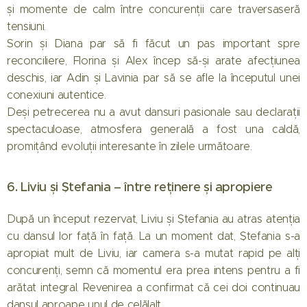
și momente de calm între concurenții care traversaseră
tensiuni.
Sorin și Diana par să fi făcut un pas important spre
reconciliere, Florina și Alex încep să-și arate afecțiunea
deschis, iar Adin și Lavinia par să se afle la începutul unei
conexiuni autentice.
Deși petrecerea nu a avut dansuri pasionale sau declarații
spectaculoase, atmosfera generală a fost una caldă,
promițând evoluții interesante în zilele următoare.
6. Liviu și Ștefania – între reținere și apropiere
După un început rezervat, Liviu și Ștefania au atras atenția
cu dansul lor față în față. La un moment dat, Ștefania s-a
apropiat mult de Liviu, iar camera s-a mutat rapid pe alți
concurenți, semn că momentul era prea intens pentru a fi
arătat integral. Revenirea a confirmat că cei doi continuau
dansul aproape unul de celălalt.