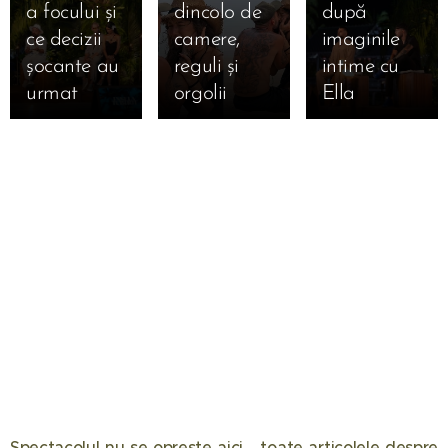
a focului și
dincolo de
după
ce decizii
camere,
imaginile
șocante au
reguli și
intime cu
urmat 🔥
orgolii
Ella 🔥
Spectacolul nu se oprește aici… toate articolele despre