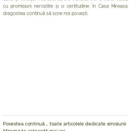
cu promisiuni nerostite și o certitudine: în Casa Mireasa,
dragostea continuă să scrie noi povești.
01.08.2026
Când
Povestea continuă… toate articolele dedicate emisiunii
începe
te așteaptă mai jos. 💖