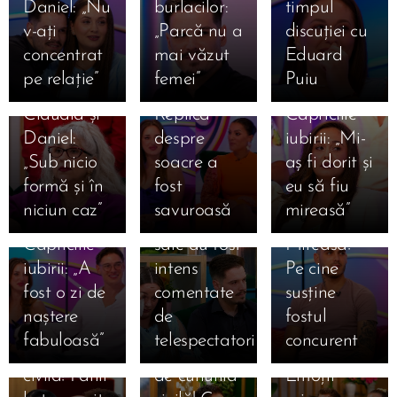
Daniel: „Nu
burlacilor:
timpul
Cătălina,
Daniela să
Claudia a
v-ați
„Parcă nu a
discuției cu
mesaj
râdă în
izbucnit în
concentrat
mai văzut
Eduard
categoric
hohote la
lacrimi la
pe relație”
femei”
Puiu
16.07.2026
15.07.2026
pentru
Mireasa.
Mireasa.
Daniela,
Marian și-a
15.07.2026
Claudia și
Replica
Capriciile
mărturisire
Daniel,
ales
Daniel:
despre
iubirii: „Mi-
emoționantă
mesaj dur
favoriții
„Sub nicio
soacre a
aș fi dorit și
despre
pentru
pentru
formă și în
fost
eu să fiu
Mihai la
Claudia!
marea
niciun caz”
savuroasă
mireasă”
Mireasa.
Declarațiile
finală
15.07.2026
Capriciile
sale au fost
Mireasa!
Ema și
15.07.2026
iubirii: „A
intens
Pe cine
Amalia și
Alan, la o
15.07.2026
fost o zi de
comentate
susține
Sebastian,
Giulia și
zi de
naștere
de
fostul
la doar o zi
Alexandru,
cununia
fabuloasă”
telespectatori
concurent
15.07.2026
15.07.2026
de cununia
la un pas
civilă!
Simona
Claudia,
15.07.2026
civilă! Fanii
de cununia
Emoții
Gherghe
Claudia a
salvată