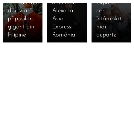
Concurenții
a lui Dan
Express—
dau viață
Alexa la
ce s-a
păpușilor
Asia
întâmplat
gigant din
Express
mai
Filipine
România
departe