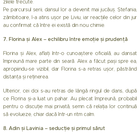
zilele trecute.
Pe parcursul serii, dansul lor a devenit mai jucăuș. Ștefania,
zâmbitoare, l-a atins ușor pe Liviu, iar reacțiile celor din jur
au confirmat că între ei există din nou chimie.
7. Florina și Alex – echilibru între emoție și prudență
Florina și Alex, aflați într-o cunoaștere oficială, au dansat
împreună mare parte din seară. Alex a făcut pași spre ea,
apropiindu-se vizibil, dar Florina s-a retras ușor, păstrând
distanța și reținerea.
Ulterior, cei doi s-au retras de lângă ringul de dans, după
ce Florina și-a luat un pahar. Au plecat împreună, probabil
pentru o discuție mai privată, semn că relația lor continuă
să evolueze, chiar dacă într-un ritm calm.
8. Adin și Lavinia – seducție și primul sărut