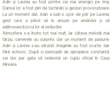
Adin și Lavinia au fost printre cei mai energici pe ring.
Dansul lor a fost plin de tachinări și gesturi provocatoare.
La un moment dat, Adin a luat-o ușor de păr pe Lavinia,
gest care a părut să le amuze pe amândoi și să
adâncească jocul lor al seducției.
Atmosfera s-a încins tot mai mult, iar câteva melodii mai
târziu, camerele au surprins clar un moment de pasiune:
Adin și Lavinia s-au sărutat. Imaginile au fost scurte, dar
fără echivoc. După o perioadă de apropiere constantă,
cei doi par gata să redevină un cuplu oficial în Casa
Mireasa.