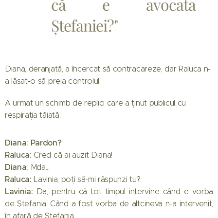
că e avocata
Ștefaniei?"
Diana, deranjată, a încercat să contracareze, dar Raluca n-
a lăsat-o să preia controlul.
A urmat un schimb de replici care a ținut publicul cu
respirația tăiată:
Diana: Pardon?
Raluca:
Cred că ai auzit Diana!
Diana:
Mda...
Raluca:
Lavinia, poți să-mi răspunzi tu?
Lavinia:
Da, pentru că tot timpul intervine când e vorba
de Ștefania. Când a fost vorba de altcineva n-a intervenit,
în afară de Ștefania.