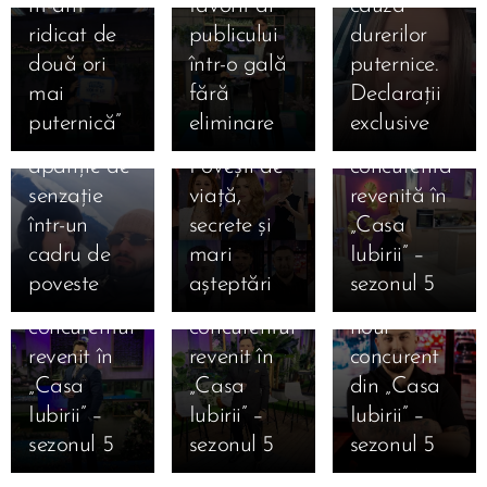
m-am
favorit al
cauza
concurenți
ridicat de
publicului
durerilor
care au
două ori
într-o gală
puternice.
intrat luni,
21.01.2026
12.01.2026
mai
fără
Declarații
Kira și
12 ianuarie
Cine este
puternică”
eliminare
exclusive
Moldo,
2026.
Lucia,
apariție de
Povești de
concurenta
12.01.2026
senzație
viață,
revenită în
Cine este
12.01.2026
12.01.2026
într-un
secrete și
„Casa
Cine este
Robert
Cine este
cadru de
mari
Iubirii” –
Danciu
Gabriel
Ștefan
poveste
așteptări
sezonul 5
Marius,
Mihai,
Armencea,
concurentul
concurentul
noul
revenit în
revenit în
concurent
12.01.2026
12.01.2026
„Casa
„Casa
din „Casa
Cine este
Cine este
12.01.2026
Iubirii” –
Iubirii” –
Iubirii” –
Cine este
Alexandru
Iosif
sezonul 5
sezonul 5
sezonul 5
Valentin
Punga,
Ciolan,