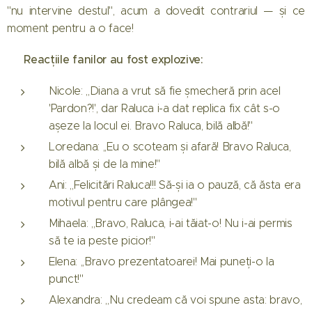
"nu intervine destul", acum a dovedit contrariul — și ce
moment pentru a o face!
🔥 Reacțiile fanilor au fost explozive:
Nicole: ,,Diana a vrut să fie șmecheră prin acel
'Pardon?!', dar Raluca i-a dat replica fix cât s-o
așeze la locul ei. Bravo Raluca, bilă albă!"
Loredana: ,,Eu o scoteam și afară! Bravo Raluca,
bilă albă și de la mine!"
Ani: ,,Felicitări Raluca!!! Să-și ia o pauză, că ăsta era
motivul pentru care plângea!"
Mihaela: ,,Bravo, Raluca, i-ai tăiat-o! Nu i-ai permis
să te ia peste picior!"
Elena: ,,Bravo prezentatoarei! Mai puneți-o la
punct!"
Alexandra: ,,Nu credeam că voi spune asta: bravo,