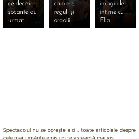
ce decizii
camere,
imaginile
șocante au
reguli și
intime cu
urmat 🔥
orgolii
Ella 🔥
Spectacolul nu se oprește aici… toate articolele despre
12.05.2026
08.05.2026
08.04.2026
cele mai urmărite emisiuni te așteaptă mai jos. 📺✨
Eliminare
Semifinala
Chefi la