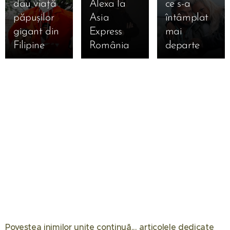
dau viață
Alexa la
ce s-a
păpușilor
Asia
întâmplat
gigant din
Express
mai
Filipine
România
departe
Povestea inimilor unite continuă... articolele dedicate
08.06.2026
07.04.2026