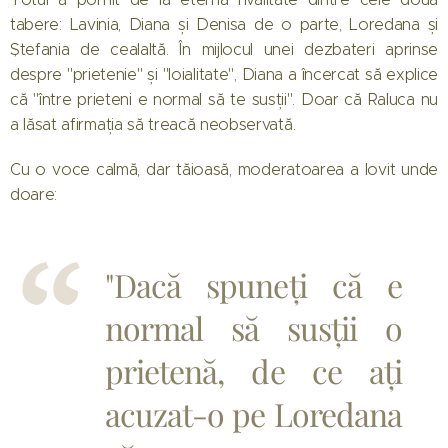
tabere: Lavinia, Diana și Denisa de o parte, Loredana și
Ștefania de cealaltă. În mijlocul unei dezbateri aprinse
despre "prietenie" și "loialitate", Diana a încercat să explice
că "între prieteni e normal să te susții". Doar că Raluca nu
a lăsat afirmația să treacă neobservată.
Cu o voce calmă, dar tăioasă, moderatoarea a lovit unde
doare:
"Dacă spuneți că e
normal să susții o
prietenă, de ce ați
acuzat-o pe Loredana