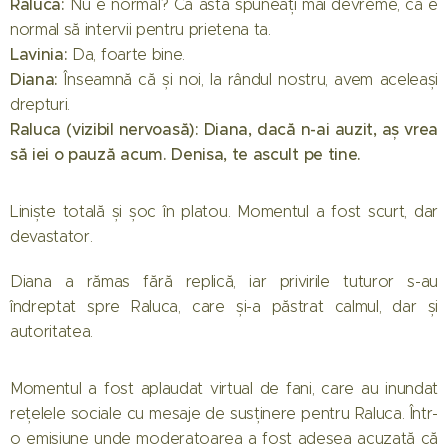
Raluca:
Nu e normal? Că asta spuneați mai devreme, că e
normal să intervii pentru prietena ta.
Lavinia:
Da, foarte bine.
Diana:
Înseamnă că și noi, la rândul nostru, avem aceleași
drepturi.
Raluca (vizibil nervoasă): Diana, dacă n-ai auzit, aș vrea
să iei o pauză acum. Denisa, te ascult pe tine.
Liniște totală și șoc în platou. Momentul a fost scurt, dar
devastator.
Diana a rămas fără replică, iar privirile tuturor s-au
îndreptat spre Raluca, care și-a păstrat calmul, dar și
autoritatea.
Momentul a fost aplaudat virtual de fani, care au inundat
rețelele sociale cu mesaje de susținere pentru Raluca. Într-
o emisiune unde moderatoarea a fost adesea acuzată că