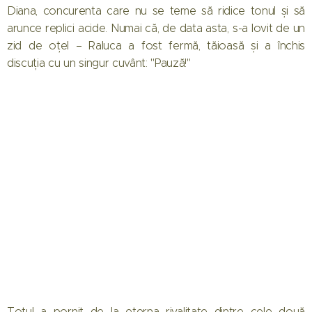
Diana, concurenta care nu se teme să ridice tonul și să
arunce replici acide. Numai că, de data asta, s-a lovit de un
zid de oțel – Raluca a fost fermă, tăioasă și a închis
discuția cu un singur cuvânt: "Pauză!"
Totul a pornit de la eterna rivalitate dintre cele două