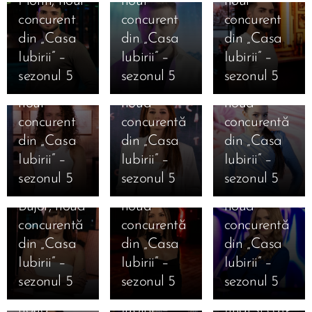
Florin, noul
noul
noul
11.01.2026
12.01.2026
concurent
concurent
concurent
Marea
Cine este
12.01.2026
12.01.2026
din „Casa
din „Casa
din „Casa
Finală
Cine este
Cine este
Ana
Iubirii” –
Iubirii” –
Iubirii” –
Casa Iubirii
Mihai
Alexandra
Cristiana
sezonul 5
sezonul 5
sezonul 5
– Andreea
Mărginean,
Geamănu,
Bălăuca,
12.01.2026
Mantea
noul
noua
noua
Cine este
dezvăluie
concurent
concurentă
concurentă
Daniela
12.01.2026
12.01.2026
în premieră
din „Casa
din „Casa
din „Casa
11.01.2026
Cine este
Cine este
Ioana
Mesajele
absolută
Iubirii” –
Iubirii” –
Iubirii” –
Jaqueline
Carolina
Camelia
câștigătorilor
pentru un
sezonul 5
sezonul 5
sezonul 5
Beatrice
Caramanută,
Nistor,
și
reality-
Bujor, noua
noua
noua
finaliștilor
show
concurentă
concurentă
concurentă
10.01.2026
după
voturile
12.01.2026
Bombă în
din „Casa
din „Casa
din „Casa
06.01.2026
Cine este
Marea
decisive.
Casa
„Casa
Iubirii” –
Iubirii” –
Iubirii” –
Magdalena
Finală
Care este
Iubirii!
iubirii”
sezonul 5
sezonul 5
sezonul 5
Cojocaru,
„Casa
clasamentul
Sorin spune
sezonul 5
noua
Iubirii” –
final și câte