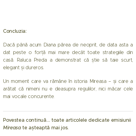
Concluzia:
Dacă până acum Diana părea de neoprit, de data asta a
dat peste o forță mai mare decât toate strategiile din
casă. Raluca Preda a demonstrat că știe să taie scurt,
elegant și dureros.
Un moment care va rămâne în istoria Mireasa – și care a
arătat că nimeni nu e deasupra regulilor, nici măcar cele
mai vocale concurente.
01.08.2026
Când
Povestea continuă… toate articolele dedicate emisiunii
începe
Mireasa
te așteaptă mai jos. 💖
Mireasa
31.07.2026