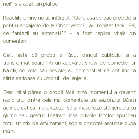
noi!", s-a auzit din platou.
Reacțiile online nu au întârziat: "Oare așa se dau probele și
pentru angajările de la Observator?", au ironizat fanii. "Băi,
ce fantezii au anteniștii?!" – a fost replica virală din
comentarii.
Cert este că proba a făcut deliciul publicului și a
transformat seara într-un adevărat show de comedie. Iar
băieții, de voie sau nevoie, au demonstrat că pot îmbina
știrile serioase cu umorul… de lenjerie.
Deși inițial părea o probă fără miză, momentul a devenit
rapid unul dintre cele mai comentate ale sezonului. Băieții
au încercat să improvizeze, să-și mascheze stânjeneala cu
glume sau gesturi teatrale, însă privirile fetelor spuneau
totul: un mix de amuzament, șoc și chicoteli ascunse după
mâini.