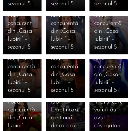
sezonul 5
sezonul 5
sezonul 5
– Andreea
Mărginean,
Geamănu,
Bălăuca,
12.01.2026
Mantea
noul
noua
noua
Cine este
dezvăluie
concurent
concurentă
concurentă
Daniela
12.01.2026
12.01.2026
în premieră
din „Casa
din „Casa
din „Casa
11.01.2026
Cine este
Cine este
Ioana
Mesajele
absolută
Iubirii” –
Iubirii” –
Iubirii” –
Jaqueline
Carolina
Camelia
câștigătorilor
pentru un
sezonul 5
sezonul 5
sezonul 5
Beatrice
Caramanută,
Nistor,
și
reality-
Bujor, noua
noua
noua
finaliștilor
show
concurentă
concurentă
concurentă
10.01.2026
după
voturile
12.01.2026
Bombă în
din „Casa
din „Casa
din „Casa
06.01.2026
Cine este
Marea
decisive.
Casa
„Casa
Iubirii” –
Iubirii” –
Iubirii” –
Magdalena
Finală
Care este
Iubirii!
iubirii”
sezonul 5
sezonul 5
sezonul 5
Cojocaru,
„Casa
clasamentul
Sorin spune
sezonul 5
noua
Iubirii” –
final și câte
că Amarah
începe pe
concurentă
Emoții care
voturi au
nu intră în
12 ianuarie
din „Casa
continuă
avut
sezonul 5 și
2026 — un
05.01.2026
Iubirii” –
dincolo de
câștigătorii
provoacă
nou capitol
AVANPREMI