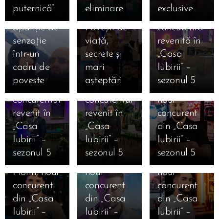
Kira și
12 ianuarie
Cine este
puternică”
eliminare
exclusive
Moldo,
2026.
Lucia,
apariție de
Povești de
concurenta
12.01.2026
senzație
viață,
revenită în
Cine este
12.01.2026
12.01.2026
într-un
secrete și
„Casa
Cine este
Robert
Cine este
cadru de
mari
Iubirii” –
Danciu
Gabriel
Ștefan
poveste
așteptări
sezonul 5
Marius,
Mihai,
Armencea,
concurentul
concurentul
noul
revenit în
revenit în
concurent
12.01.2026
12.01.2026
„Casa
„Casa
din „Casa
Cine este
Cine este
12.01.2026
Iubirii” –
Iubirii” –
Iubirii” –
Cine este
Alexandru
Iosif
sezonul 5
sezonul 5
sezonul 5
Valentin
Punga,
Ciolan,
Florin, noul
noul
noul
11.01.2026
12.01.2026
concurent
concurent
concurent
Marea
Cine este
12.01.2026
12.01.2026
din „Casa
din „Casa
din „Casa
Finală
Cine este
Cine este
Ana
Iubirii” –
Iubirii” –
Iubirii” –
Casa Iubirii
Mihai
Alexandra
Cristiana