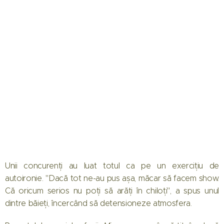
Unii concurenți au luat totul ca pe un exercițiu de
autoironie. "Dacă tot ne-au pus așa, măcar să facem show.
Că oricum serios nu poți să arăți în chiloți", a spus unul
dintre băieți, încercând să detensioneze atmosfera.