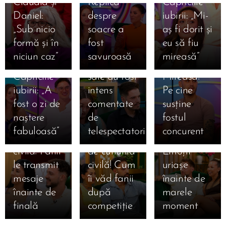
Claudia și
Replica
Capriciile
mărturisire
Daniel,
ales
Daniel:
despre
iubirii: „Mi-
emoționantă
mesaj dur
favoriții
„Sub nicio
soacre a
aș fi dorit și
despre
pentru
pentru
formă și în
fost
eu să fiu
Mihai la
Claudia!
marea
niciun caz”
savuroasă
mireasă”
Mireasa.
Declarațiile
finală
15.07.2026
Capriciile
sale au fost
Mireasa!
Ema și
15.07.2026
iubirii: „A
intens
Pe cine
Amalia și
Alan, la o
15.07.2026
fost o zi de
comentate
susține
Sebastian,
Giulia și
zi de
naștere
de
fostul
la doar o zi
Alexandru,
cununia
fabuloasă”
telespectatori
concurent
15.07.2026
15.07.2026
de cununia
la un pas
civilă!
Simona
Claudia,
15.07.2026
civilă! Fanii
de cununia
Emoții
Gherghe
Claudia a
salvată
le transmit
civilă! Cum
uriașe
anunță
izbucnit în
după ce a
mesaje
îi văd fanii
înainte de
ediția
lacrimi la
ocupat
înainte de
după
marele
specială de
Mireasa!
locul 3 în
finală
competiție
moment
mâine! Au
Momentul
topul