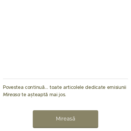
01.08.2026
Când
Povestea continuă… toate articolele dedicate emisiunii
începe
Mireasa
te așteaptă mai jos. 💖
Mireasa
31.07.2026
sezonul 14:
Raluca
Regatul
Preda se
Mireasă
inimii.
bucură de
Simona
vacanță
01.08.2026