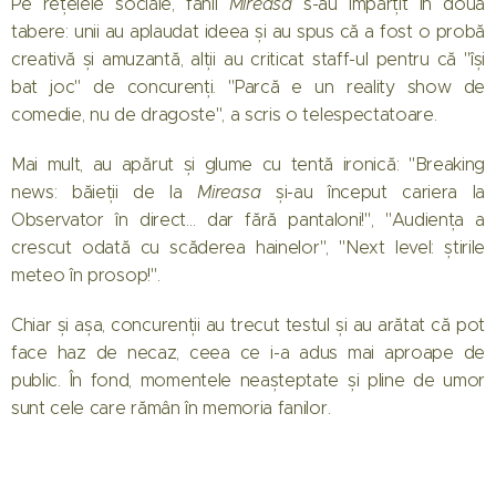
Pe rețelele sociale, fanii
Mireasa
s-au împărțit în două
tabere: unii au aplaudat ideea și au spus că a fost o probă
creativă și amuzantă, alții au criticat staff-ul pentru că "își
bat joc" de concurenți. "Parcă e un reality show de
comedie, nu de dragoste", a scris o telespectatoare.
Mai mult, au apărut și glume cu tentă ironică: "Breaking
news: băieții de la
Mireasa
și-au început cariera la
Observator în direct… dar fără pantaloni!", "Audiența a
crescut odată cu scăderea hainelor", "Next level: știrile
meteo în prosop!".
Chiar și așa, concurenții au trecut testul și au arătat că pot
face haz de necaz, ceea ce i-a adus mai aproape de
public. În fond, momentele neașteptate și pline de umor
sunt cele care rămân în memoria fanilor.