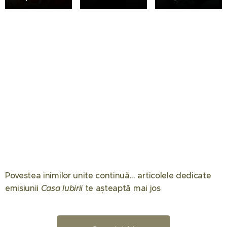
Povestea inimilor unite continuă... articolele dedicate
08.06.2026
07.04.2026
emisiunii
Casa Iubirii
te așteaptă mai jos 🏠
Gabriel
Mircea
26.05.2026
Tamaș a
Marina
Lucescu a
câștigat
Luca a
murit –
02.02.2026
15.02.2026