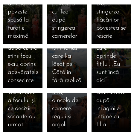
de Ella”. O
povestea
După
03.09.2025
ales scurt și
la Insula
iubirii,
🔥 Foc,
poveste
cu Teo
stingerea
03.09.2025
intens,
iubirii la 5
lacrimi care
lacrimi și
Revederea
spusă la
după
flăcărilor
Maria a
dimineața:
schimbă
adevăruri
care a
turație
stingerea
povestea se
ales lung și
secretul
destine și
tăioase la
răsturnat
maximă
camerelor
rescrie
greu, iar
săruturilor
un bilet
Insula
insula: cum
după ce s-a
lui Marius
care
iubirii! Cum
au alergat
03.09.2025
stins focul
care l-a
aprinde
s-au privit
inimile lui
Bonfire
s-au aprins
lăsat pe
fitilul: „Eu
Marian și
Francesca
exploziv:
adevăratele
Cătălin
sunt încă
Bianca la
și Cristi
Andrei vs.
consecințe
fără replică
aici” 🔥
ultima
una spre
Teo, prima
Ceremonie
alta,
confruntare
a focului și
dincolo de
după
ce decizii
camere,
imaginile
șocante au
reguli și
intime cu
urmat 🔥
orgolii
Ella 🔥