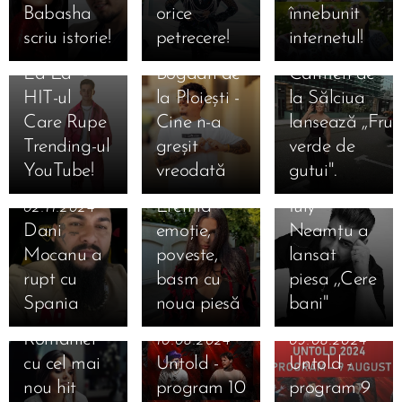
Istorie Din
Babasha
orice
înnebunit
Nou! "Cu
scriu istorie!
petrecere!
internetul!
Gândul Tot
09.11.2024
02.11.2024
La Ea" -
Bogdan de
Carmen de
HIT-ul
la Ploiești -
la Sălciua
Care Rupe
Cine n-a
lansează ,,Fru
Trending-ul
greșit
verde de
02.11.2024
YouTube!
vreodată
gutui".
Alina
02.11.2024
Eremia -
Iuly
02.11.2024
Dani
emoție,
Neamțu a
Mocanu a
poveste,
lansat
20.10.2024
rupt cu
basm cu
piesa ,,Cere
Theo Rose
Spania
noua piesă
bani"
a dat foc
României
10.08.2024
09.08.2024
cu cel mai
Untold -
Untold -
nou hit
program 10
program 9
08.08.2024