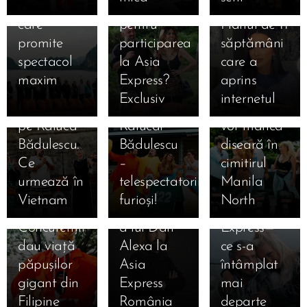
Aseară a
aventurii
la Antena 1
pomeniți!”
22.09.2025
roșie a
Manila!
🥵 De
plâns
Joseph &
care
pentru
Planul de 11
adus
Emil,
necrezut!
pentru
Anda
promite
participarea
săptămâni
eliminare
acuzat că i-
Concurenții
familie 😢…
Adam au
spectacol
la Asia
care a
la Manila
a făcut
Asia
dar în
renunțat la
maxim 😱
Express?
aprins
și a
cadou
Express vor
spatele
lavaliere și
🔥
Exclusiv
internetul
eliminat-o
amuleta
dormi și
camerelor
au vrut să
23.09.2025
pe Raluca
Ralucăi
vor mânca
Spectacol
se
abandoneze
Bădulescu.
Bădulescu
diseară în
nebun la
pregătea
după un
Ce
–
cimitirul
Asia
DIVORȚUL!
moment
urmează în
telespectatorii,
Manila
Express
Povestea
tensionat
Vietnam
furioși!
North
diseară! 🎭
cutremurătoare
la Asia
Concurenții
a lui Dan
Express—
dau viață
Alexa la
ce s-a
păpușilor
Asia
întâmplat
gigant din
Express
mai
Filipine
România
departe