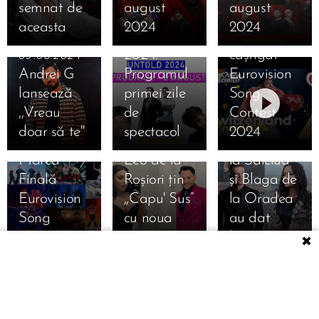
semnat de
august
august
Începe
12.05.2024
aceasta
2024
2024
UNTOLD
Elveția a
2024.
câștigat
09.08.2024
Andrei G
Programul
Eurovision
lansează
primei zile
Song
11.05.2024
11.05.2024
,,Vreau
de
Contest
Tonight Is
Oana
15.02.2023
doar să te"
spectacol
2024
the Night:
Radu și
Carmen de
Marea
Leo de la
la Sălciua
Finală
Roșiori țin
și Blaga de
Eurovision
,,Capu' Sus”
la Oradea
Song
cu noua
au dat
Contest
piesă
lovitura
✖
26.11.2022
Andia,