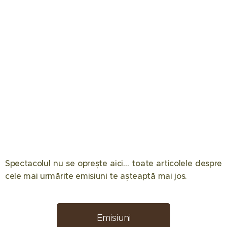
Spectacolul nu se oprește aici… toate articolele despre
12.05.2026
08.05.2026
08.04.2026
cele mai urmărite emisiuni te așteaptă mai jos. 📺✨
Eliminare
Semifinala
Chefi la
decisivă la
Românii au
cuțite
Desafio:
talent 2026
2026:
Emisiuni
Aventura!
a făcut
Componența
08.04.2026
02.04.2026