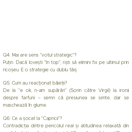
Q4: Mai are sens "votul strategic"?
Puțin. Dacă lovești "în top", riști să elimini fix pe ultimul prin
ricoșeu. E o strategie cu dublu tăiș.
Q5: Cum au reacționat băieții?
De la "e ok, n-am supărări" (Sorin către Virgil) la ironii
despre farfurii – semn că presiunea se simte, dar se
maschează în glume.
Q6: Ce a șocat la "Capricii"?
Contradicția dintre pericolul real și atitudinea relaxată din