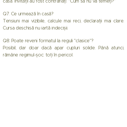
casă. Invitații au fost contrariați: "Cum să nu vă temeți?"
Q7: Ce urmează în casă?
Tensiuni mai vizibile, calcule mai reci, declarații mai clare.
Cursa deschisă nu iartă indecișii.
Q8: Poate reveni formatul la reguli "clasice"?
Posibil, dar doar dacă apar cupluri solide. Până atunci,
rămâne regimul-șoc: toți în pericol.