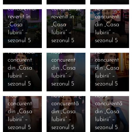
Marius,
Mihai,
Armencea,
concurentul
concurentul
noul
revenit în
revenit în
concurent
12.01.2026
12.01.2026
„Casa
„Casa
din „Casa
Cine este
Cine este
12.01.2026
Iubirii” –
Iubirii” –
Iubirii” –
Cine este
Alexandru
Iosif
sezonul 5
sezonul 5
sezonul 5
Valentin
Punga,
Ciolan,
Florin, noul
noul
noul
11.01.2026
12.01.2026
concurent
concurent
concurent
Marea
Cine este
12.01.2026
12.01.2026
din „Casa
din „Casa
din „Casa
Finală
Cine este
Cine este
Ana
Iubirii” –
Iubirii” –
Iubirii” –
Casa Iubirii
Mihai
Alexandra
Cristiana
sezonul 5
sezonul 5
sezonul 5
– Andreea
Mărginean,
Geamănu,
Bălăuca,
12.01.2026
Mantea
noul
noua
noua
Cine este
dezvăluie
concurent
concurentă
concurentă
Daniela
12.01.2026
12.01.2026
în premieră
din „Casa
din „Casa
din „Casa
11.01.2026
Cine este
Cine este
Ioana
Mesajele
absolută
Iubirii” –
Iubirii” –
Iubirii” –
Jaqueline
Carolina
Camelia
câștigătorilor
pentru un
sezonul 5
sezonul 5
sezonul 5
Beatrice
Caramanută,
Nistor,