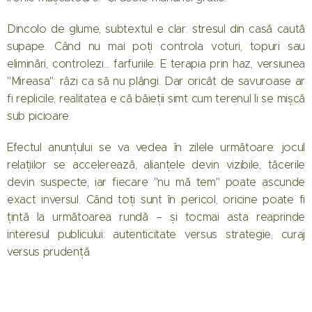
Dincolo de glume, subtextul e clar: stresul din casă caută
supape. Când nu mai poți controla voturi, topuri sau
eliminări, controlezi… farfuriile. E terapia prin haz, versiunea
"Mireasa": râzi ca să nu plângi. Dar oricât de savuroase ar
fi replicile, realitatea e că băieții simt cum terenul li se mișcă
sub picioare.
Efectul anunțului se va vedea în zilele următoare: jocul
relațiilor se accelerează, alianțele devin vizibile, tăcerile
devin suspecte, iar fiecare "nu mă tem" poate ascunde
exact inversul. Când toți sunt în pericol, oricine poate fi
țintă la următoarea rundă – și tocmai asta reaprinde
interesul publicului: autenticitate versus strategie, curaj
versus prudență.