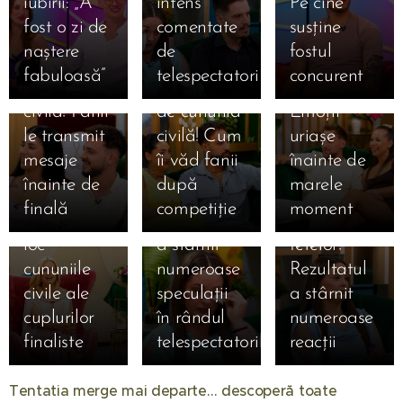
iubirii: „A
intens
Pe cine
Amalia și
Alan, la o
15.07.2026
fost o zi de
comentate
susține
Sebastian,
Giulia și
zi de
naștere
de
fostul
la doar o zi
Alexandru,
cununia
fabuloasă”
telespectatori
concurent
15.07.2026
15.07.2026
de cununia
la un pas
civilă!
Simona
Claudia,
15.07.2026
civilă! Fanii
de cununia
Emoții
Gherghe
Claudia a
salvată
le transmit
civilă! Cum
uriașe
anunță
izbucnit în
după ce a
mesaje
îi văd fanii
înainte de
ediția
lacrimi la
ocupat
înainte de
după
marele
specială de
Mireasa!
locul 3 în
finală
competiție
moment
mâine! Au
Momentul
topul
loc
a stârnit
fetelor!
cununiile
numeroase
Rezultatul
civile ale
speculații
a stârnit
24.11.2025
cuplurilor
în rândul
numeroase
Ella de la
finaliste
telespectatorilor
reacții
"Insula
01.08.2026
17.11.2025
Insula
Iubirii",
Tentatia merge mai departe… descoperă toate
🔥 ȘOC în