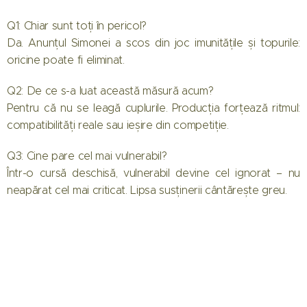
Q1: Chiar sunt toți în pericol?
Da. Anunțul Simonei a scos din joc imunitățile și topurile:
oricine poate fi eliminat.
Q2: De ce s-a luat această măsură acum?
Pentru că nu se leagă cuplurile. Producția forțează ritmul:
compatibilități reale sau ieșire din competiție.
Q3: Cine pare cel mai vulnerabil?
Într-o cursă deschisă, vulnerabil devine cel ignorat – nu
neapărat cel mai criticat. Lipsa susținerii cântărește greu.