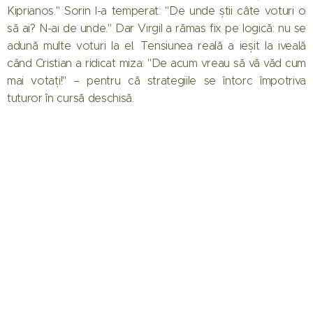
Kiprianos." Sorin l-a temperat: "De unde știi câte voturi o
să ai? N-ai de unde." Dar Virgil a rămas fix pe logică: nu se
adună multe voturi la el. Tensiunea reală a ieșit la iveală
când Cristian a ridicat miza: "De acum vreau să vă văd cum
mai votați!" – pentru că strategiile se întorc împotriva
tuturor în cursă deschisă.