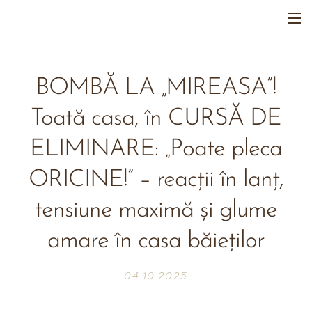
BOMBĂ LA „MIREASA”!
Toată casa, în CURSĂ DE
ELIMINARE: „Poate pleca
ORICINE!” – reacții în lanț,
tensiune maximă și glume
amare în casa băieților
04.10.2025