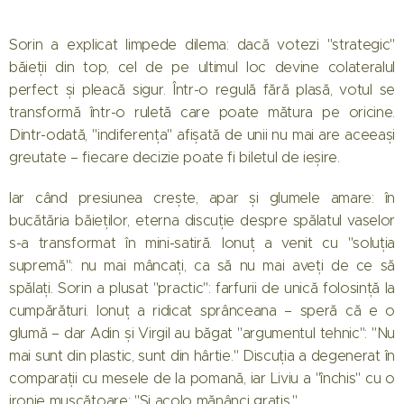
Sorin a explicat limpede dilema: dacă votezi "strategic"
băieții din top, cel de pe ultimul loc devine colateralul
perfect și pleacă sigur. Într-o regulă fără plasă, votul se
transformă într-o ruletă care poate mătura pe oricine.
Dintr-odată, "indiferența" afișată de unii nu mai are aceeași
greutate – fiecare decizie poate fi biletul de ieșire.
Iar când presiunea crește, apar și glumele amare: în
bucătăria băieților, eterna discuție despre spălatul vaselor
s-a transformat în mini-satiră. Ionuț a venit cu "soluția
supremă": nu mai mâncați, ca să nu mai aveți de ce să
spălați. Sorin a plusat "practic": farfurii de unică folosință la
cumpărături. Ionuț a ridicat sprânceana – speră că e o
glumă – dar Adin și Virgil au băgat "argumentul tehnic": "Nu
mai sunt din plastic, sunt din hârtie." Discuția a degenerat în
comparații cu mesele de la pomană, iar Liviu a "închis" cu o
ironie mușcătoare: "Și acolo mănânci gratis."