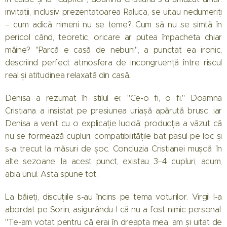
invitații, inclusiv prezentatoarea Raluca, se uitau nedumeriți
– cum adică nimeni nu se teme? Cum să nu se simtă în
pericol când, teoretic, oricare ar putea împacheta chiar
mâine? "Parcă e casă de nebuni", a punctat ea ironic,
descriind perfect atmosfera de incongruență între riscul
real și atitudinea relaxată din casă.
Denisa a rezumat în stilul ei: "Ce-o fi, o fi." Doamna
Cristiana a insistat pe presiunea uriașă apărută brusc, iar
Denisa a venit cu o explicație lucidă: producția a văzut că
nu se formează cupluri, compatibilitățile bat pasul pe loc și
s-a trecut la măsuri de șoc. Concluzia Cristianei mușcă: în
alte sezoane, la acest punct, existau 3–4 cupluri; acum,
abia unul. Asta spune tot.
La băieți, discuțiile s-au încins pe tema voturilor. Virgil l-a
abordat pe Sorin, asigurându-l că nu a fost nimic personal:
"Te-am votat pentru că erai în dreapta mea, am și uitat de