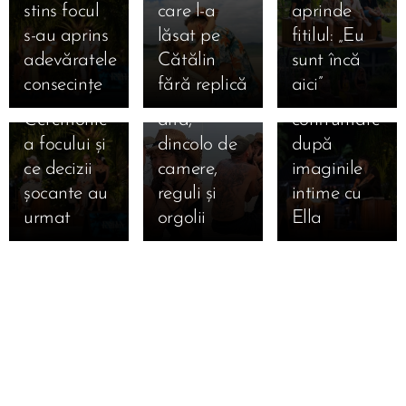
stins focul
care l-a
aprinde
s-au privit
inimile lui
Bonfire
s-au aprins
lăsat pe
fitilul: „Eu
Marian și
Francesca
exploziv:
adevăratele
Cătălin
sunt încă
Bianca la
și Cristi
Andrei vs.
consecințe
fără replică
aici” 🔥
ultima
una spre
Teo, prima
Ceremonie
alta,
confruntare
a focului și
dincolo de
după
ce decizii
camere,
imaginile
șocante au
reguli și
intime cu
urmat 🔥
orgolii
Ella 🔥