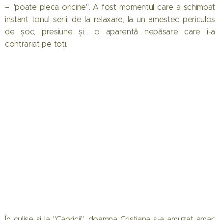
– "poate pleca oricine". A fost momentul care a schimbat
instant tonul serii: de la relaxare, la un amestec periculos
de șoc, presiune și… o aparentă nepăsare care i-a
contrariat pe toți.
În culise și la "Capricii", doamna Cristiana s-a amuzat amar: