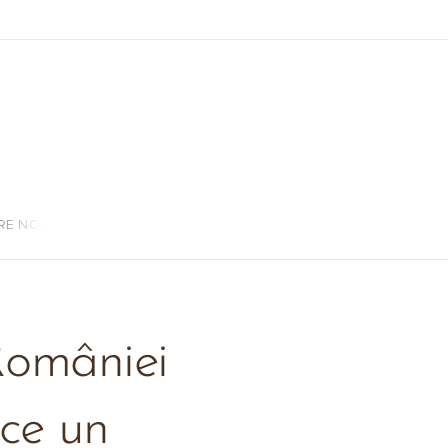
RE NOI
României
uce un