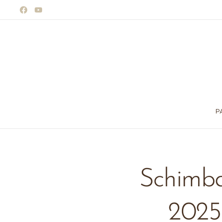
P
Schimba
2025!