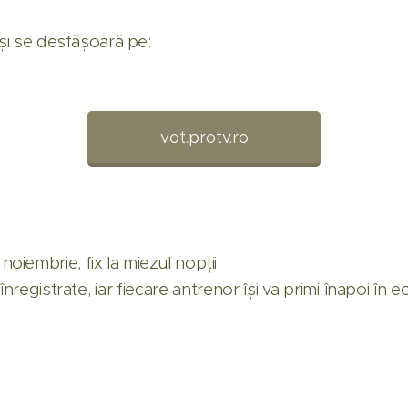
 și se desfășoară pe:
vot.protv.ro
iembrie, fix la miezul nopții.
înregistrate, iar fiecare antrenor își va primi înapoi în