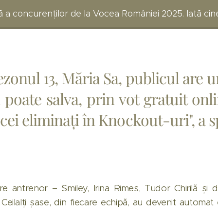
tă a concurenților de la Vocea României 2025. Iată cin
ezonul 13, Măria Sa, publicul are 
i poate salva, prin vot gratuit on
cei eliminați în Knockout-uri", a 
are antrenor – Smiley, Irina Rimes, Tudor Chirilă și
. Ceilalți șase, din fiecare echipă, au devenit automat 