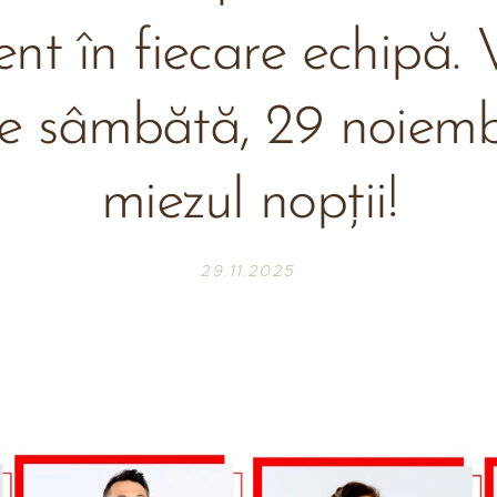
nt în fiecare echipă. 
ie sâmbătă, 29 noiembr
miezul nopții!
29.11.2025