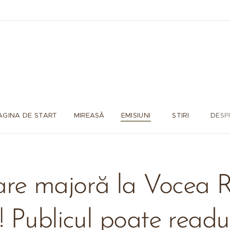
AGINA DE START
MIREASĂ
EMISIUNI
ȘTIRI
DESP
re majoră la Vocea 
 Publicul poate read