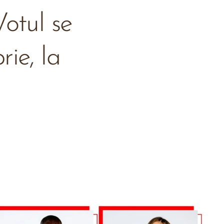
Votul se
ie, la