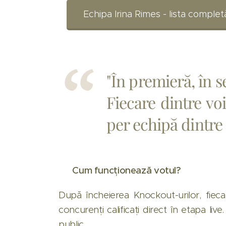
Echipa Irina Rimes - lista comple
"În premieră, în s
Fiecare dintre vo
per echipă dintre 
🎤
Cum funcționează votul?
După încheierea Knockout-urilor, fiec
concurenți calificați direct în etapa live
public.