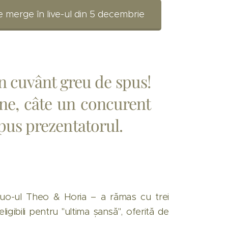
e merge în live-ul din 5 decembrie
un cuvânt greu de spus!
line, câte un concurent
spus prezentatorul.
 duo-ul Theo & Horia – a rămas cu trei
eligibili pentru "ultima șansă", oferită de