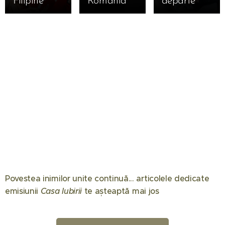
Filipine
România
departe
Povestea inimilor unite continuă... articolele dedicate
08.06.2026
07.04.2026
emisiunii
Casa Iubirii
te așteaptă mai jos 🏠
Gabriel
Mircea
26.05.2026
Tamaș a
Marina
Lucescu a
câștigat
Luca a
murit –
02.02.2026