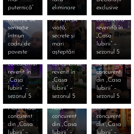
Kira și
12 ianuarie
Cine este
puternică”
eliminare
exclusive
Moldo,
2026.
Lucia,
apariție de
Povești de
concurenta
12.01.2026
senzație
viață,
revenită în
Cine este
12.01.2026
12.01.2026
într-un
secrete și
„Casa
Cine este
Robert
Cine este
cadru de
mari
Iubirii” –
Danciu
Gabriel
Ștefan
poveste
așteptări
sezonul 5
Marius,
Mihai,
Armencea,
concurentul
concurentul
noul
revenit în
revenit în
concurent
12.01.2026
12.01.2026
„Casa
„Casa
din „Casa
Cine este
Cine este
12.01.2026
Iubirii” –
Iubirii” –
Iubirii” –
Cine este
Alexandru
Iosif
sezonul 5
sezonul 5
sezonul 5
Valentin
Punga,
Ciolan,
Florin, noul
noul
noul
11.01.2026
12.01.2026
concurent
concurent
concurent
Marea
Cine este
12.01.2026
12.01.2026
din „Casa
din „Casa
din „Casa
Finală
Cine este
Cine este
Ana
Iubirii” –
Iubirii” –
Iubirii” –