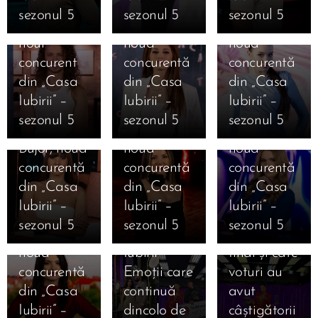
Casa Iubirii
Mihai
Alexandra
Cristiana
sezonul 5
sezonul 5
sezonul 5
– Andreea
Mărginean,
Geamănu,
Bălăuca,
12.01.2026
Mantea
noul
noua
noua
Cine este
dezvăluie
concurent
concurentă
concurentă
Daniela
12.01.2026
12.01.2026
în premieră
din „Casa
din „Casa
din „Casa
11.01.2026
Cine este
Cine este
Ioana
Mesajele
absolută
Iubirii” –
Iubirii” –
Iubirii” –
Jaqueline
Carolina
Camelia
câștigătorilor
pentru un
sezonul 5
sezonul 5
sezonul 5
Beatrice
Caramanută,
Nistor,
și
reality-
Bujor, noua
noua
noua
finaliștilor
show
concurentă
concurentă
concurentă
10.01.2026
după
voturile
12.01.2026
Bombă în
din „Casa
din „Casa
din „Casa
06.01.2026
Cine este
Marea
decisive.
Casa
„Casa
Iubirii” –
Iubirii” –
Iubirii” –
Magdalena
Finală
Care este
Iubirii!
iubirii”
sezonul 5
sezonul 5
sezonul 5
Cojocaru,
„Casa
clasamentul
Sorin spune
sezonul 5
noua
Iubirii” –
final și câte
că Amarah
începe pe
concurentă
Emoții care
voturi au
nu intră în
12 ianuarie
din „Casa
continuă
avut
sezonul 5 și
2026 — un
05.01.2026
Iubirii” –
dincolo de
câștigătorii