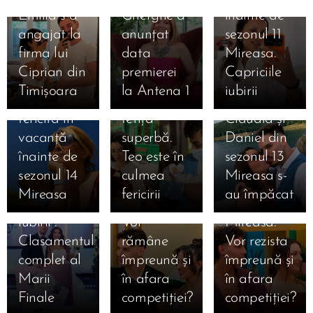
Emilia s-a
Gherghe a
înainte de
31.07.2026
angajat la
anunțat
sezonul 11
Liliana din
31.07.2026
firma lui
data
Mireasa.
Simona
sezonul 11
Ciprian din
premierei
Capriciile
Gherghe,
Mireasa a
Timișoara
la Antena 1
iubirii
17.07.2026
extrem de
născut o
31.07.2026
Ema și
fericită în
fetiță
Claudia și
Alan au
16.07.2026
vacanță
superbă.
Daniel din
câștigat
Daniela și
16.07.2026
înainte de
Teo este în
sezonul 13
Mireasa,
Mihai
Denis și
sezonul 14
culmea
Mireasa s-
sezonul 13
după
Bianca
Mireasa
fericirii
au împăcat
16.07.2026
„Meciul
Mireasa.
după
Mihaela a
16.07.2026
iubirii”.
Vor
Mireasa.
Bia și-a
anunțat că
Clasamentul
rămâne
Vor rezista
ales
a divorțat
16.07.2026
complet al
împreună și
împreună și
Ioana din
favoriții
oficial de
Marii
în afara
în afara
sezonul 8
pentru
Ștefan:
Finale
competiției?
competiției?
Mireasa și-
marea
„Urmează