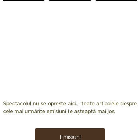
Spectacolul nu se oprește aici… toate articolele despre
12.05.2026
08.05.2026
08.04.2026
cele mai urmărite emisiuni te așteaptă mai jos. 📺✨
Eliminare
Semifinala
Chefi la
decisivă la
Românii au
cuțite
Desafio:
talent 2026
2026:
Emisiuni
Aventura!
a făcut
Componența