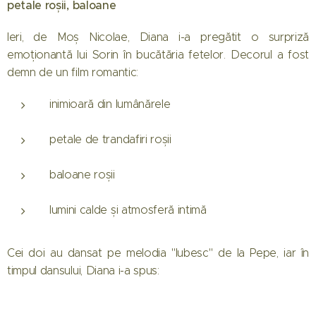
petale roșii, baloane
Ieri, de Moș Nicolae, Diana i-a pregătit o surpriză
emoționantă lui Sorin în bucătăria fetelor. Decorul a fost
demn de un film romantic:
inimioară din lumânărele
petale de trandafiri roșii
baloane roșii
lumini calde și atmosferă intimă
Cei doi au dansat pe melodia "Iubesc" de la Pepe, iar în
timpul dansului, Diana i-a spus: