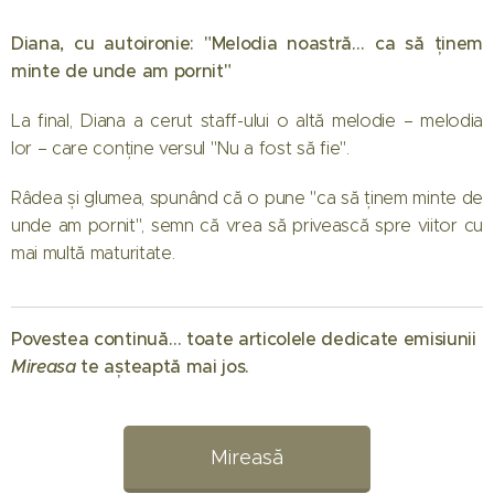
Diana, cu autoironie: "Melodia noastră… ca să ținem
minte de unde am pornit"
La final, Diana a cerut staff-ului o altă melodie – melodia
lor – care conține versul "Nu a fost să fie".
Râdea și glumea, spunând că o pune "ca să ținem minte de
unde am pornit", semn că vrea să privească spre viitor cu
mai multă maturitate.
01.08.2026
Când
Povestea continuă… toate articolele dedicate emisiunii
începe
Mireasa
te așteaptă mai jos. 💖
Mireasa
31.07.2026
sezonul 14:
Raluca
Regatul
Preda se
Mireasă
inimii.
bucură de
Simona
vacanță
01.08.2026