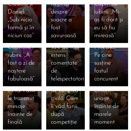
Claudia și
Replica
Capriciile
mărturisire
Daniel,
ales
Daniel:
despre
iubirii: „Mi-
emoționantă
mesaj dur
favoriții
„Sub nicio
soacre a
aș fi dorit și
despre
pentru
pentru
formă și în
fost
eu să fiu
Mihai la
Claudia!
marea
niciun caz”
savuroasă
mireasă”
Mireasa.
Declarațiile
finală
15.07.2026
Capriciile
sale au fost
Mireasa!
Ema și
15.07.2026
iubirii: „A
intens
Pe cine
Amalia și
Alan, la o
15.07.2026
fost o zi de
comentate
susține
Sebastian,
Giulia și
zi de
naștere
de
fostul
la doar o zi
Alexandru,
cununia
fabuloasă”
telespectatori
concurent
15.07.2026
15.07.2026
de cununia
la un pas
civilă!
Simona
Claudia,
15.07.2026
civilă! Fanii
de cununia
Emoții
Gherghe
Claudia a
salvată
le transmit
civilă! Cum
uriașe
anunță
izbucnit în
după ce a
mesaje
îi văd fanii
înainte de
ediția
lacrimi la
ocupat
înainte de
după
marele
specială de
Mireasa!
locul 3 în
finală
competiție
moment
mâine! Au
Momentul
topul