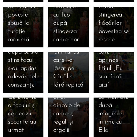
Marius a
Mariei de
Insula
de Ella”. O
povestea
După
03.09.2025
ales scurt și
la Insula
iubirii,
🔥 Foc,
poveste
cu Teo
stingerea
03.09.2025
intens,
iubirii la 5
lacrimi care
lacrimi și
Revederea
spusă la
după
flăcărilor
Maria a
dimineața:
schimbă
adevăruri
care a
turație
stingerea
povestea se
ales lung și
secretul
destine și
tăioase la
răsturnat
maximă
camerelor
rescrie
greu, iar
săruturilor
un bilet
Insula
insula: cum
după ce s-a
lui Marius
care
iubirii! Cum
au alergat
03.09.2025
stins focul
care l-a
aprinde
s-au privit
inimile lui
Bonfire
s-au aprins
lăsat pe
fitilul: „Eu
Marian și
Francesca
exploziv:
adevăratele
Cătălin
sunt încă
Bianca la
și Cristi
Andrei vs.
consecințe
fără replică
aici” 🔥
ultima
una spre
Teo, prima
Ceremonie
alta,
confruntare
a focului și
dincolo de
după
ce decizii
camere,
imaginile
șocante au
reguli și
intime cu
urmat 🔥
orgolii
Ella 🔥