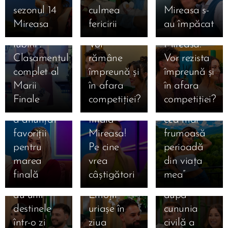
Mireasa,
Mihai
Denis și
sezonul 14
culmea
Mireasa s-
sezonul 13
după
Bianca
Mireasa
fericirii
au împăcat
16.07.2026
„Meciul
Mireasa.
după
Mihaela a
16.07.2026
iubirii”.
Vor
Mireasa.
Bia și-a
anunțat că
Clasamentul
rămâne
Vor rezista
ales
a divorțat
16.07.2026
complet al
împreună și
împreună și
Ioana din
favoriții
oficial de
Marii
în afara
în afara
sezonul 8
pentru
Ștefan:
Finale
competiției?
competiției?
Mireasa și-
marea
„Urmează
16.07.2026
16.07.2026
a anunțat
finală
cea mai
Amalia și
Ema și
16.07.2026
favoriții
Mireasa!
frumoasă
Sebastian
Giulia și
Alan s-au
pentru
Pe cine
perioadă
s-au
Alexandru
căsătorit!
marea
vrea
din viața
16.07.2026
căsătorit!
sunt oficial
Primele
Raluca
finală
câștigători
mea”
Cei doi și-
soț și soție!
imagini
Preda a
au unit
Emoții
după
atenționat-
16.07.2026
16.07.2026
destinele
uriașe în
cununia
Eduard
Denis l-a
o pe
într-o zi
ziua
civilă a