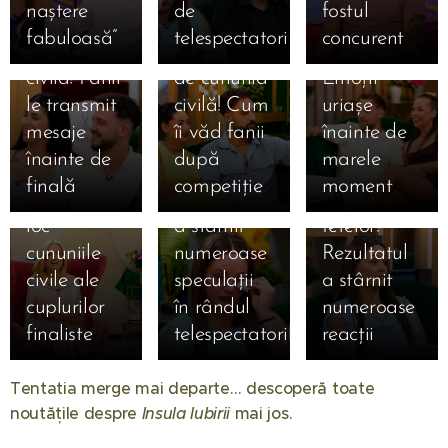
naștere
de
fostul
la doar o zi
Alexandru,
cununia
fabuloasă”
telespectatori
concurent
15.07.2026
15.07.2026
de cununia
la un pas
civilă!
Simona
Claudia,
15.07.2026
civilă! Fanii
de cununia
Emoții
Gherghe
Claudia a
salvată
le transmit
civilă! Cum
uriașe
anunță
izbucnit în
după ce a
mesaje
îi văd fanii
înainte de
ediția
lacrimi la
ocupat
înainte de
după
marele
specială de
Mireasa!
locul 3 în
finală
competiție
moment
mâine! Au
Momentul
topul
loc
a stârnit
fetelor!
cununiile
numeroase
Rezultatul
civile ale
speculații
a stârnit
24.11.2025
cuplurilor
în rândul
numeroase
Ella de la
finaliste
telespectatorilor
reacții
"Insula
01.08.2026
17.11.2025
Insula
Iubirii",
Tentatia merge mai departe… descoperă toate
🔥 ȘOC în
Iubirii
momente
noutățile despre
Insula Iubirii
mai jos. 🔥
25.12.2025
televiziune!
24.10.2025
sezonul 10
❤️ Familia
cumplite: