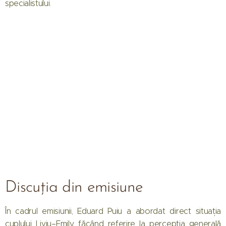
specialistului.
Discuția din emisiune
În cadrul emisiunii, Eduard Puiu a abordat direct situația
cuplului Liviu–Emily, făcând referire la percepția generală