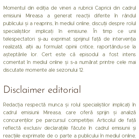
Momentul din ediția de vineri a rubricii Capricii din cadrul
emisiunii Mireasa a generat reacții diferite în rândul
publicului și a reaprins, în mediul online, discuții despre rolul
specialiștilor implicați în emisiune. În timp ce unii
telespectatori și-au exprimat sprijinul față de intervenția
realizată, alții au formulat opinii critice, raportându-se la
așteptările lor. Cert este că episodul a fost intens
comentat în mediul online și s-a numărat printre cele mai
discutate momente ale sezonului 12.
Disclaimer editorial
Redacția respectă munca și rolul specialiștilor implicați în
cadrul emisiunii Mireasa, care oferă sprijin și analiză
concurenților pe parcursul competiției. Articolul de față
reflectă exclusiv declarațiile făcute în cadrul emisiunii și
reacțiile exprimate de o parte a publicului în mediul online,