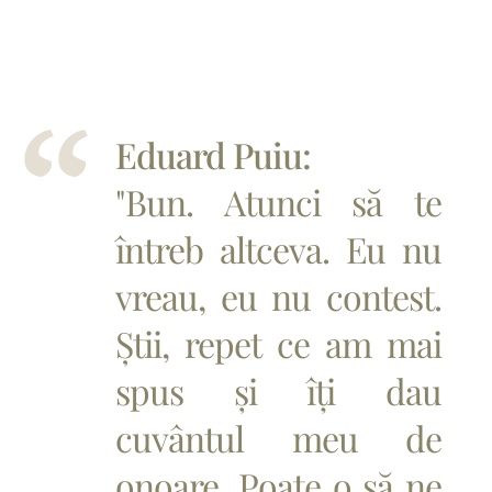
Eduard Puiu:
"Bun. Atunci să te
întreb altceva. Eu nu
vreau, eu nu contest.
Știi, repet ce am mai
spus și îți dau
cuvântul meu de
onoare. Poate o să ne