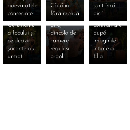
Marian și
Francesca
exploziv:
adevăratele
Cătălin
sunt încă
Bianca la
și Cristi
Andrei vs.
consecințe
fără replică
aici” 🔥
ultima
una spre
Teo, prima
Ceremonie
alta,
confruntare
a focului și
dincolo de
după
ce decizii
camere,
imaginile
șocante au
reguli și
intime cu
urmat 🔥
orgolii
Ella 🔥