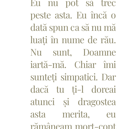
Eu nu pot să trec
peste asta. Eu încă o
dată spun ca să nu mă
luați în nume de rău.
Nu sunt, Doamne
iartă-mă. Chiar îmi
sunteți simpatici. Dar
dacă tu ți-l doreai
atunci și dragostea
asta merita, eu
rămâneam mort-copt