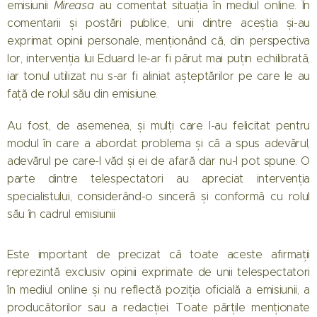
emisiunii
Mireasa
au comentat situația în mediul online. În
comentarii și postări publice, unii dintre aceștia și-au
exprimat opinii personale, menționând că, din perspectiva
lor, intervenția lui Eduard le-ar fi părut mai puțin echilibrată,
iar tonul utilizat nu s-ar fi aliniat așteptărilor pe care le au
față de rolul său din emisiune.
Au fost, de asemenea, și mulți care l-au felicitat pentru
modul în care a abordat problema și că a spus adevărul,
adevărul pe care-l văd și ei de afară dar nu-l pot spune. O
parte dintre telespectatori au apreciat intervenția
specialistului, considerând-o sinceră și conformă cu rolul
său în cadrul emisiunii
Este important de precizat că toate aceste afirmații
reprezintă exclusiv opinii exprimate de unii telespectatori
în mediul online și nu reflectă poziția oficială a emisiunii, a
producătorilor sau a redacției. Toate părțile menționate