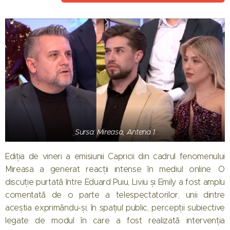
Sursa: Mireasa, Antena 1
Ediția de vineri a emisiunii Capricii din cadrul fenomenului
Mireasa a generat reacții intense în mediul online. O
discuție purtată între Eduard Puiu, Liviu și Emily a fost amplu
comentată de o parte a telespectatorilor, unii dintre
aceștia exprimându-și, în spațiul public, percepții subiective
legate de modul în care a fost realizată intervenția