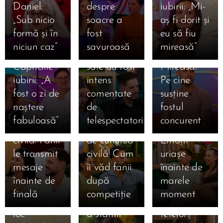
Daniel:
despre
iubirii: „Mi-
emoționantă
mesaj dur
favoriții
„Sub nicio
soacre a
aș fi dorit și
despre
pentru
pentru
formă și în
fost
eu să fiu
Mihai la
Claudia!
marea
niciun caz”
savuroasă
mireasă”
Mireasa.
Declarațiile
finală
15.07.2026
Capriciile
sale au fost
Mireasa!
Ema și
15.07.2026
iubirii: „A
intens
Pe cine
Amalia și
Alan, la o
15.07.2026
fost o zi de
comentate
susține
Sebastian,
Giulia și
zi de
naștere
de
fostul
la doar o zi
Alexandru,
cununia
fabuloasă”
telespectatori
concurent
15.07.2026
15.07.2026
de cununia
la un pas
civilă!
Simona
Claudia,
15.07.2026
civilă! Fanii
de cununia
Emoții
Gherghe
Claudia a
salvată
le transmit
civilă! Cum
uriașe
anunță
izbucnit în
după ce a
mesaje
îi văd fanii
înainte de
ediția
lacrimi la
ocupat
înainte de
după
marele
specială de
Mireasa!
locul 3 în
finală
competiție
moment
mâine! Au
Momentul
topul
loc
a stârnit
fetelor!