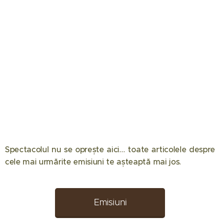
Spectacolul nu se oprește aici… toate articolele despre
12.05.2026
08.05.2026
08.04.2026
cele mai urmărite emisiuni te așteaptă mai jos. 📺✨
Eliminare
Semifinala
Chefi la
decisivă la
Românii au
cuțite
Desafio:
talent 2026
2026:
Emisiuni
Aventura!
a făcut
Componența
08.04.2026
02.04.2026
Doar patru
spectacol
echipelor