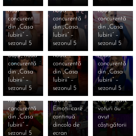
– Andreea
Mărginean,
Geamănu,
Bălăuca,
12.01.2026
Mantea
noul
noua
noua
Cine este
dezvăluie
concurent
concurentă
concurentă
Daniela
12.01.2026
12.01.2026
în premieră
din „Casa
din „Casa
din „Casa
11.01.2026
Cine este
Cine este
Ioana
Mesajele
absolută
Iubirii” –
Iubirii” –
Iubirii” –
Jaqueline
Carolina
Camelia
câștigătorilor
pentru un
sezonul 5
sezonul 5
sezonul 5
Beatrice
Caramanută,
Nistor,
și
reality-
Bujor, noua
noua
noua
finaliștilor
show
concurentă
concurentă
concurentă
10.01.2026
după
voturile
12.01.2026
Bombă în
din „Casa
din „Casa
din „Casa
06.01.2026
Cine este
Marea
decisive.
Casa
„Casa
Iubirii” –
Iubirii” –
Iubirii” –
Magdalena
Finală
Care este
Iubirii!
iubirii”
sezonul 5
sezonul 5
sezonul 5
Cojocaru,
„Casa
clasamentul
Sorin spune
sezonul 5
noua
Iubirii” –
final și câte
că Amarah
începe pe
concurentă
Emoții care
voturi au
nu intră în
12 ianuarie
din „Casa
continuă
avut
sezonul 5 și
2026 — un
05.01.2026
Iubirii” –
dincolo de
câștigătorii
provoacă
nou capitol
AVANPREMI
sezonul 5
ecran
💖