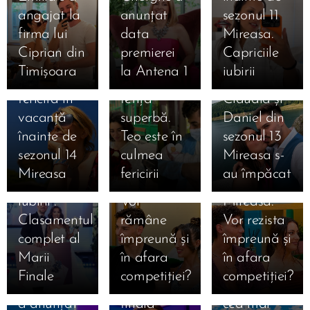
31.07.2026
angajat la
anunțat
sezonul 11
Liliana din
31.07.2026
firma lui
data
Mireasa.
Simona
sezonul 11
Ciprian din
premierei
Capriciile
Gherghe,
Mireasa a
Timișoara
la Antena 1
iubirii
17.07.2026
extrem de
născut o
31.07.2026
Ema și
fericită în
fetiță
Claudia și
Alan au
16.07.2026
vacanță
superbă.
Daniel din
câștigat
Daniela și
16.07.2026
înainte de
Teo este în
sezonul 13
Mireasa,
Mihai
Denis și
sezonul 14
culmea
Mireasa s-
sezonul 13
după
Bianca
Mireasa
fericirii
au împăcat
16.07.2026
„Meciul
Mireasa.
după
Mihaela a
16.07.2026
iubirii”.
Vor
Mireasa.
Bia și-a
anunțat că
Clasamentul
rămâne
Vor rezista
ales
a divorțat
16.07.2026
complet al
împreună și
împreună și
Ioana din
favoriții
oficial de
Marii
în afara
în afara
sezonul 8
pentru
Ștefan:
Finale
competiției?
competiției?
Mireasa și-
marea
„Urmează
16.07.2026
16.07.2026
a anunțat
finală
cea mai