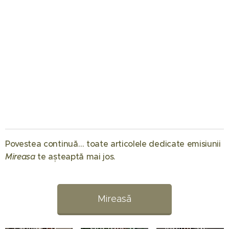
01.08.2026
Când
Povestea continuă… toate articolele dedicate emisiunii
începe
Mireasa
te așteaptă mai jos. 💖
Mireasa
31.07.2026
sezonul 14:
Raluca
Regatul
Preda se
Mireasă
inimii.
bucură de
Simona
vacanță
01.08.2026
Emilia s-a
Gherghe a
înainte de