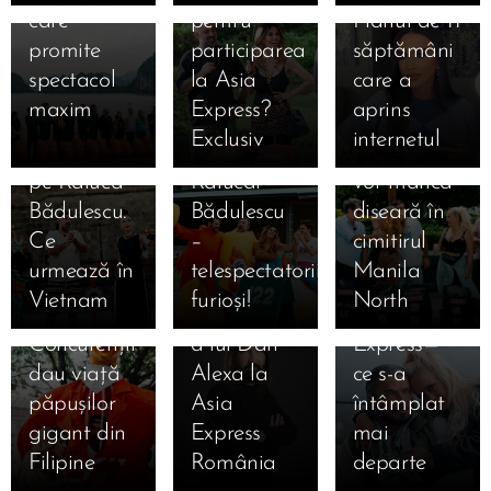
roșie a
Manila!
🥵 De
plâns
Joseph &
care
pentru
Planul de 11
adus
Emil,
necrezut!
pentru
Anda
promite
participarea
săptămâni
eliminare
acuzat că i-
Concurenții
familie 😢…
Adam au
spectacol
la Asia
care a
la Manila
a făcut
Asia
dar în
renunțat la
maxim 😱
Express?
aprins
și a
cadou
Express vor
spatele
lavaliere și
🔥
Exclusiv
internetul
eliminat-o
amuleta
dormi și
camerelor
au vrut să
23.09.2025
pe Raluca
Ralucăi
vor mânca
Spectacol
se
abandoneze
Bădulescu.
Bădulescu
diseară în
nebun la
pregătea
după un
Ce
–
cimitirul
Asia
DIVORȚUL!
moment
urmează în
telespectatorii,
Manila
Express
Povestea
tensionat
Vietnam
furioși!
North
diseară! 🎭
cutremurătoare
la Asia
Concurenții
a lui Dan
Express—
dau viață
Alexa la
ce s-a
păpușilor
Asia
întâmplat
gigant din
Express
mai
Filipine
România
departe