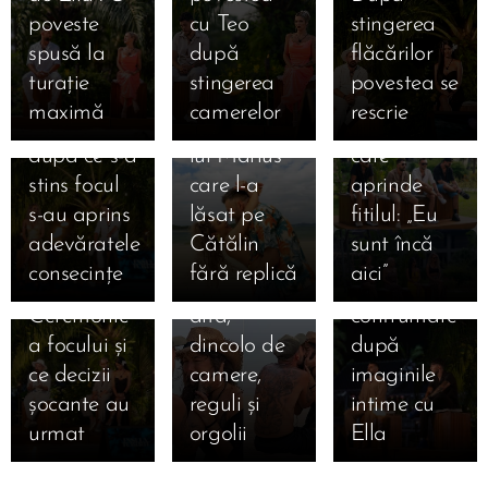
ales scurt și
la Insula
iubirii,
🔥 Foc,
poveste
cu Teo
stingerea
03.09.2025
intens,
iubirii la 5
lacrimi care
lacrimi și
Revederea
spusă la
după
flăcărilor
Maria a
dimineața:
schimbă
adevăruri
care a
turație
stingerea
povestea se
ales lung și
secretul
destine și
tăioase la
răsturnat
maximă
camerelor
rescrie
greu, iar
săruturilor
un bilet
Insula
insula: cum
după ce s-a
lui Marius
care
iubirii! Cum
au alergat
03.09.2025
stins focul
care l-a
aprinde
s-au privit
inimile lui
Bonfire
s-au aprins
lăsat pe
fitilul: „Eu
Marian și
Francesca
exploziv:
adevăratele
Cătălin
sunt încă
Bianca la
și Cristi
Andrei vs.
consecințe
fără replică
aici” 🔥
ultima
una spre
Teo, prima
Ceremonie
alta,
confruntare
a focului și
dincolo de
după
ce decizii
camere,
imaginile
șocante au
reguli și
intime cu
urmat 🔥
orgolii
Ella 🔥