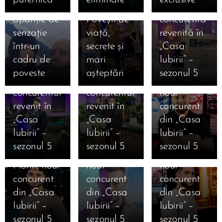
Moldo,
2026.
Lucia,
apariție de
Povești de
concurenta
12.01.2026
senzație
viață,
revenită în
Cine este
12.01.2026
12.01.2026
într-un
secrete și
„Casa
Cine este
Robert
Cine este
cadru de
mari
Iubirii” –
Danciu
Gabriel
Ștefan
poveste
așteptări
sezonul 5
Marius,
Mihai,
Armencea,
concurentul
concurentul
noul
revenit în
revenit în
concurent
12.01.2026
12.01.2026
„Casa
„Casa
din „Casa
Cine este
Cine este
12.01.2026
Iubirii” –
Iubirii” –
Iubirii” –
Cine este
Alexandru
Iosif
sezonul 5
sezonul 5
sezonul 5
Valentin
Punga,
Ciolan,
Florin, noul
noul
noul
11.01.2026
12.01.2026
concurent
concurent
concurent
Marea
Cine este
12.01.2026
12.01.2026
din „Casa
din „Casa
din „Casa
Finală
Cine este
Cine este
Ana
Iubirii” –
Iubirii” –
Iubirii” –
Casa Iubirii
Mihai
Alexandra
Cristiana
sezonul 5
sezonul 5
sezonul 5