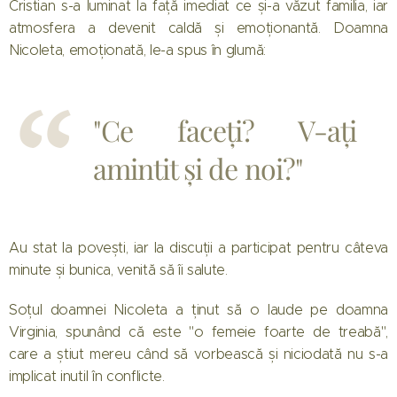
Cristian s-a luminat la față imediat ce și-a văzut familia, iar
atmosfera a devenit caldă și emoționantă. Doamna
Nicoleta, emoționată, le-a spus în glumă:
"Ce faceți? V-ați
amintit și de noi?"
Au stat la povești, iar la discuții a participat pentru câteva
minute și bunica, venită să îi salute.
Soțul doamnei Nicoleta a ținut să o laude pe doamna
Virginia, spunând că este "o femeie foarte de treabă",
care a știut mereu când să vorbească și niciodată nu s-a
implicat inutil în conflicte.